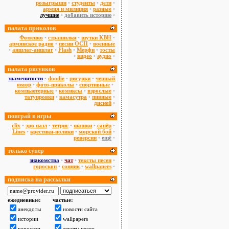
розыгрыши
•
студенты
•
дети
•
армия и милиция
•
разные
•
лучшие
•
добавить историю
•
палата приколов
Фоменко
•
страшилки
•
шутки КВН
•
армянское радио
•
песни ОСП
•
военные
•
аншлаг-аншлаг
•
Flash
•
Мерфи
•
тосты
•
видео
•
аудио
•
палата рисунков
знаменитости
•
doodie
•
рисунки
•
черный
юмор
•
фото-приколы
•
спортивные
•
компьютерные
•
комиксы
•
взрослые
•
татуировки
•
камасутра
•
пивные
•
дисней
•
поиграй в игры
сlix
•
эро пазл
•
тетрис
•
шашки
•
сапёр
•
Lines
•
крестики-нолики
•
морской бой
•
реверсии
•
ещё
•
только супер
знакомства
•
чат
•
тексты песен
•
гороскоп
•
сонник
•
wallpapers
•
подписка на рассылки
ежедневные:
частые:
анекдоты
новости сайта
истории
wallpapers
гороскоп
тексты песен