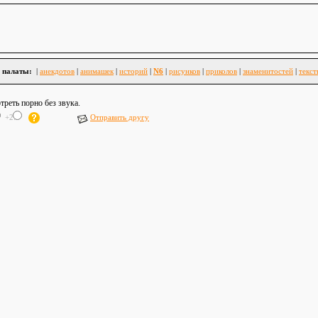
 палаты:
|
анекдотов
|
анимашек
|
историй
|
N6
|
рисунков
|
приколов
|
знаменитостей
|
текст
треть порно без звука.
+2:
Отправить другу