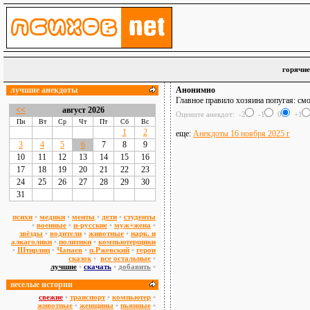
горячие
лучшие анекдоты
Анонимно
Главное правило хозяина попугая: смо
<<
август 2026
Оцените анекдот: -2:
-1:
0:
+1:
Пн
Вт
Ср
Чт
Пт
Сб
Вс
1
2
еще:
Анекдоты 16 ноября 2025 г
3
4
5
6
7
8
9
10
11
12
13
14
15
16
17
18
19
20
21
22
23
24
25
26
27
28
29
30
31
психи
•
медики
•
менты
•
дети
•
студенты
•
военные
•
н-русские
•
муж+жена
•
звёзды
•
водители
•
животные
•
нарк. и
алкаголики
•
политики
•
компьютерщики
•
Штирлиц
•
Чапаев
•
п.Ржевский
•
герои
сказок
•
все остальные
•
лучшие
•
скачать
•
добавить
•
веселые истории
свежие
•
транспорт
•
компьютер
•
животные
•
женщины
•
пьянные
•