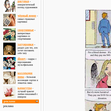
рисунки
-
юмористический
взгляд художников
чёрный юмор
-
самые страшные
картинки
спортивные
-
интерестные
картинки со
спортменами
татуировки
-
раздел для тех, кто
хочет поставить
себе тату
disney
-
кадры с
персонажами
мультфильмов
коллекция
пива
-
большая
коллекция сортов и
этикеток пива
камасутра
-
лучший трактат
любви показаный с
юмором
реклама
реклама