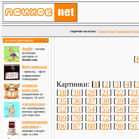
горячие палаты:
|
анекдотов
|
анимашек
|
ис
палата рисунков
doodie
-
полная
коллекция
рисунков от
[
doodie.com
фото-приколы
-
приколы, сфото
графированые
очивидцеми
Картинки:
[
1
]
[
2
] [
3
] [
4
] [
комиксы
взрослым
[
18
] [
19
] [
20
] [
21
] [
22
] [
23
(ограничение по
возрасту 18 лет!)
[
35
] [
36
] [
37
] [
38
] [
39
] [
40
для взрослыx
-
[
52
] [
53
] [
54
] [
55
] [
56
] [
57
это своеобразные
весёлые картинки
для взрослых.
[
69
] [
70
] [
71
] [
72
] [
73
] [
74
компьютерные
[
86
] [
87
] [
88
] [
89
] [
90
] [
91
картинки
-
название говорит
само за себя