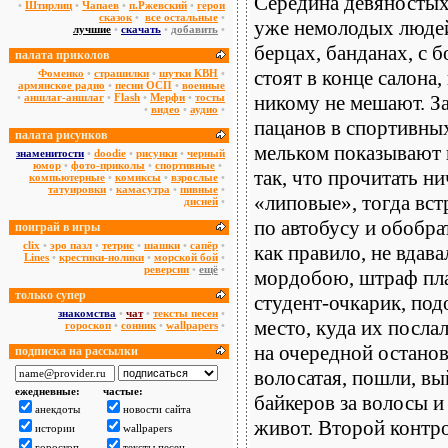
Середина девяностых.
•
Штирлиц
•
Чапаев
•
п.Ржевский
•
герои
сказок
•
все остальные
•
уже немолодых людей
лучшие
•
скачать
•
добавить
•
берцах, банданах, с 
палата приколов
стоят в конце салона
Фоменко
•
страшилки
•
шутки КВН
•
армянское радио
•
песни ОСП
•
военные
•
аншлаг-аншлаг
•
Flash
•
Мерфи
•
тосты
никому не мешают. За
•
видео
•
аудио
•
пацанов в спортивных
палата рисунков
мельком показывают 
знаменитости
•
doodie
•
рисунки
•
черный
юмор
•
фото-приколы
•
спортивные
•
так, что прочитать н
компьютерные
•
комиксы
•
взрослые
•
татуировки
•
камасутра
•
пивные
•
«липовые», тогда вст
дисней
•
по автобусу и обобра
поиграй в игры
сlix
•
эро пазл
•
тетрис
•
шашки
•
сапёр
•
как правило, не вдав
Lines
•
крестики-нолики
•
морской бой
•
реверсии
•
ещё
•
мордобою, штраф пла
только супер
студент-очкарик, по
знакомства
•
чат
•
тексты песен
•
место, куда их послал
гороскоп
•
сонник
•
wallpapers
•
на очередной останов
подписка на рассылки
волосатая, пошли, вы
ежедневные:
частые:
байкеров за волосы и
анекдоты
новости сайта
живот. Второй контро
истории
wallpapers
гороскоп
тексты песен