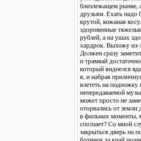
близлежащем рынке, а
друзьям. Ехать надо 
крутой, кожаная косу
здоровенные тяжелые 
рублей, а на ушах зд
хардрок. Выхожу из-
Должен сразу замети
и трамвай достаточно
который виднелся вда
я, и набрав приличну
влететь на подножку 
непередаваемой музыко
может просто не заме
оторвались от земли 
в фильмах моменты, к
сползает? Со мной сл
закрыться дверь на п
ботинок за край подн