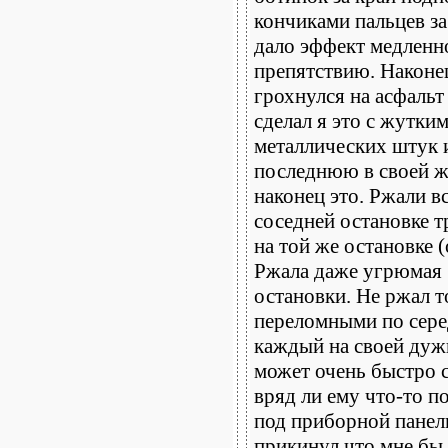
кончиками пальцев за
дало эффект медленн
препятствию. Наконец
грохнулся на асфаль
сделал я это с жутки
металлических штук 
последнюю в своей ж
наконец это. Ржали в
соседней остановке т
на той же остановке 
Ржала даже угрюмая 
остановки. Не ржал т
переломными по сере
каждый на своей дужк
может очень быстро с
вряд ли ему что-то п
под приборной панель
прикинул что мне бы 