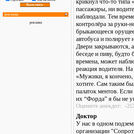
крикнул что-то типа 
пассажиры, ни водите
реклама
наблюдали. Тем врем
реклама
контролёра за руки-н
брыкающееся орущее т
автобуса и полирует н
Двери закрываются, а
беседе и пиву, будто
времена, может наблю
реакция водителя. На
«Мужики, я кончено, 
хотите. Сам таким бы
палаток ментов. Если
их “Форда” я бы не у
Оцените анекдот: -2:
Доктор
У нас в одном подзе
организации "Сопрот