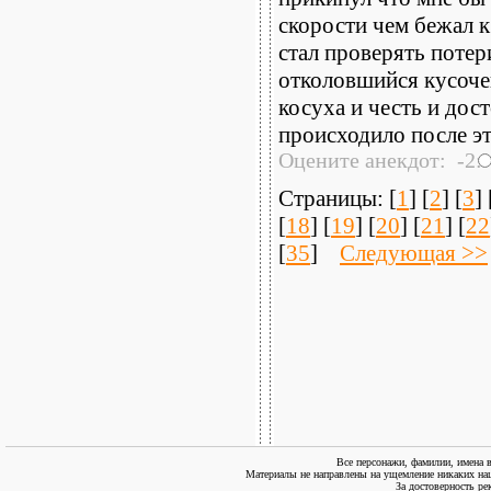
скорости чем бежал 
стал проверять потер
отколовшийся кусоче
косуха и честь и дос
происходило после это
Оцените анекдот: -2:
Страницы: [
1
] [
2
] [
3
] 
[
18
] [
19
] [
20
] [
21
] [
22
[
35
]
Следующая >>
Все персонажи, фамилии, имена 
Материалы не направлены на ущемление никаких нац
За достоверность ре