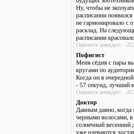
будущих зоотехников
Ну, чтобы не экплуат
расписании появился
не гармонировало с о
расклад. На следующ
расписании красовало
Оцените анекдот: -2:
Пофигист
Меня сёдня с пары вы
кругами по аудитории
Когда он в очередной
- 57 секунд, лучший к
Оцените анекдот: -2:
Доктор
Давным давно, когда 
черными волосами, в 
солнечный весенний д
уже одеваются достат