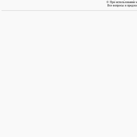
© При использовании м
Все вопросы и предло