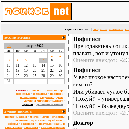
горячие палаты:
|
анекдотов
|
анимашек
|
ис
веселые истории
Пофигист
Преподаватель логики
<<
август 2026
Пн
Вт
Ср
Чт
Пт
Сб
Вс
плавать, вот и утонул
1
2
Оцените анекдот: -2:
3
4
5
6
7
8
9
10
11
12
13
14
15
16
Пофигист
17
18
19
20
21
22
23
24
25
26
27
28
29
30
У вас плохое настрое
31
кем-то?
Или убивает чужое б
свежие
•
транспорт
•
компьютер
•
животные
•
женщины
•
пьянные
•
розыгрыши
•
студенты
•
дети
•
"Похуй!" - универса
армия и милиция
•
разные
•
лучшие
•
добавить историю
•
"Похуй!" - более дву
лучшие анекдоты
Оцените анекдот: -2:
психи
•
медики
•
менты
•
дети
•
студенты
•
военные
•
н-русские
•
муж+жена
•
Доктор
звёзды
•
водители
•
животные
•
нарк. и
алкаголики
•
политики
•
компьютерщики