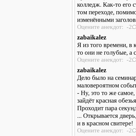
колледж. Как-то его
том переходе, помимо
изменёнными заголов
Оцените анекдот: -2:
zabaikalez
Я из того времени, в
то они не голубые, а 
Оцените анекдот: -2:
zabaikalez
Дело было на семинар
маловероятном событ
- Ну, это то же самое
зайдёт красная обезь
Проходит пара секунд
... Открывается двер
и в красном свитере!
Оцените анекдот: -2: