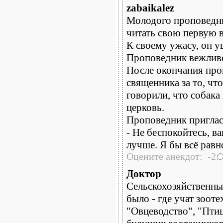
zabaikalez
Молодого проповедни
читать свою первую 
К своему ужасу, он у
Проповедник вежливо
После окончания про
священника за то, чт
говорили, что собака
церковь.
Проповедник пригласи
- Не беспокойтесь, в
лучше. Я бы всё равн
Оцените анекдот: -2:
Доктор
Сельскохозяйственны
было - где учат зоот
"Овцеводство", "Птиц